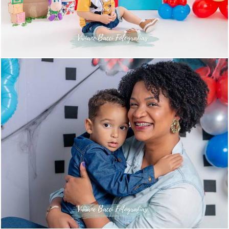
773
7
762
6