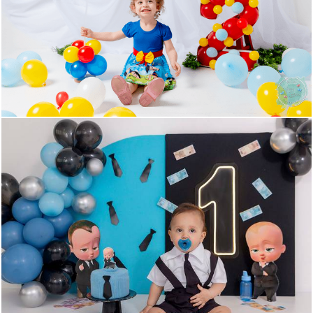
1042
6
150
0