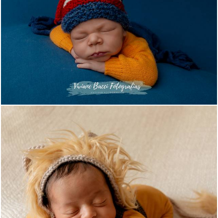
543
20
854
10