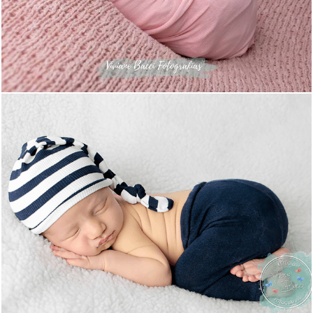
584
30
1769
30