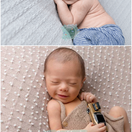
1719
0
576
21