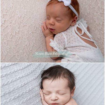
548
28