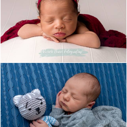
373
0
560
24