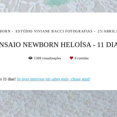
BORN
ESTÚDIO VIVIANE BACCI FOTOGRAFIAS
25/ABRIL
NSAIO NEWBORN HELOÍSA - 11 DI
1369
visualizações
6
curtidas
s 11 dias!
Se tiver interesse em saber mais, clique aqui!