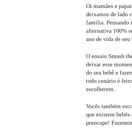
Oi mamães e papai
deixamos de lado c
12
Curtir
família. Pensando 
Comentar
alternativa 100% s
ano de vida de seu
O ensaio Smash the
deixar esse moment
do seu bebê e fazem
todo cenário é fei
escolherem.
Vocês também escol
que existem bebês 
preocupe! Fazemos