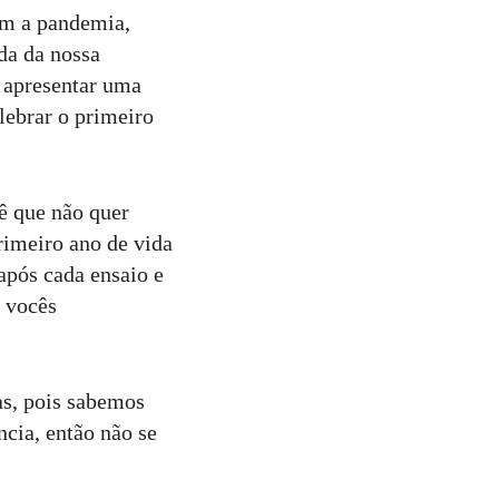
om a pandemia,
da da nossa
e apresentar uma
lebrar o primeiro
ê que não quer
imeiro ano de vida
 após cada ensaio e
e vocês
as, pois sabemos
cia, então não se