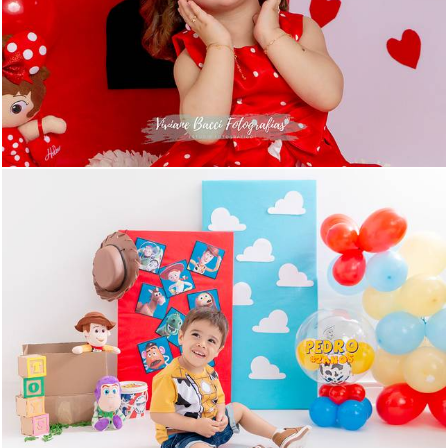
140
0
777
7