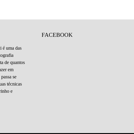
FACEBOOK
i é uma das
tografia
ta de quantos
azer em
 passa se
uas técnicas
rinho e