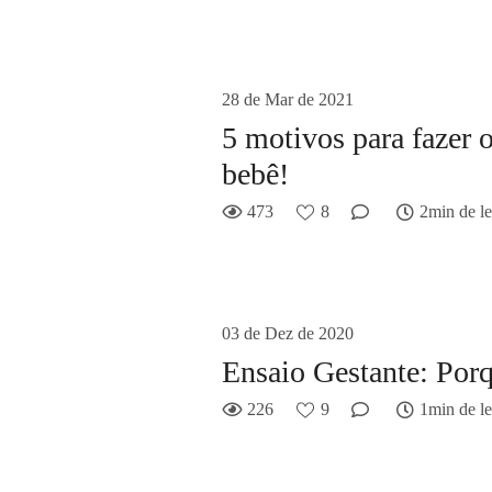
28 de Mar de 2021
5 motivos para fazer
bebê!
473
8
2min de le
03 de Dez de 2020
Ensaio Gestante: Porq
226
9
1min de le