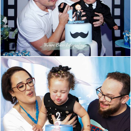
662
29
672
20