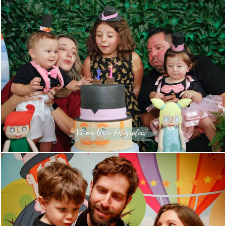
712
15