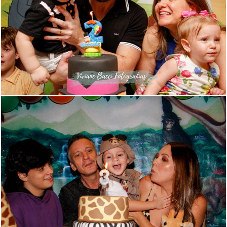
692
27
735
24