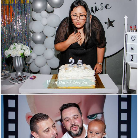
663
23