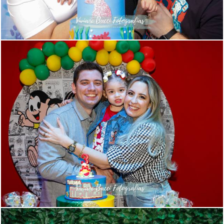
660
18