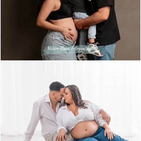
489
0
665
9