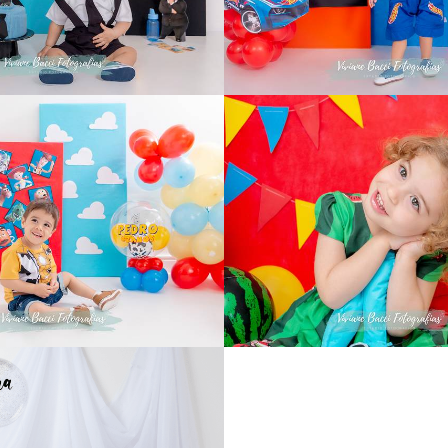
150
0
451
0
774
7
770
2