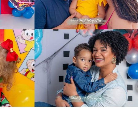
578
0
4
762
6