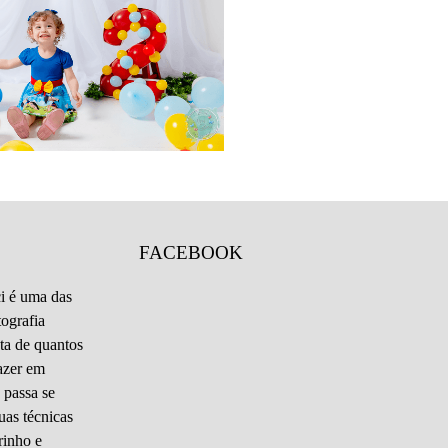
1040
6
FACEBOOK
i é uma das
tografia
ta de quantos
azer em
 passa se
uas técnicas
rinho e