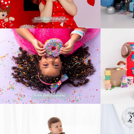
138
0
702
12